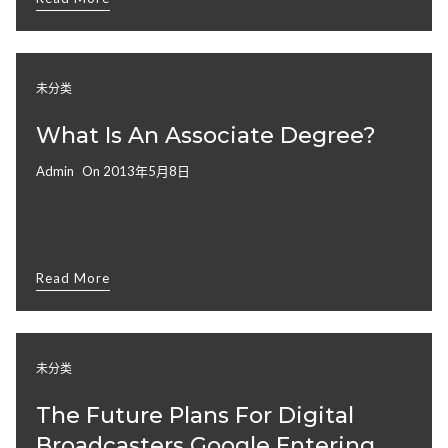
未分类
联系我们 CONTACT US
What Is An Associate Degree?
Admin
On
2013年5月8日
Read More
未分类
SOCIAL MEDIA
The Future Plans For Digital
Broadcasters Google Entering