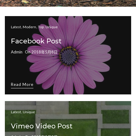
,
,
,
Latest
Modern
Top
Unique
Facebook Post
Admin
On
2018年5月8日
Read More
,
Latest
Unique
Vimeo Video Post