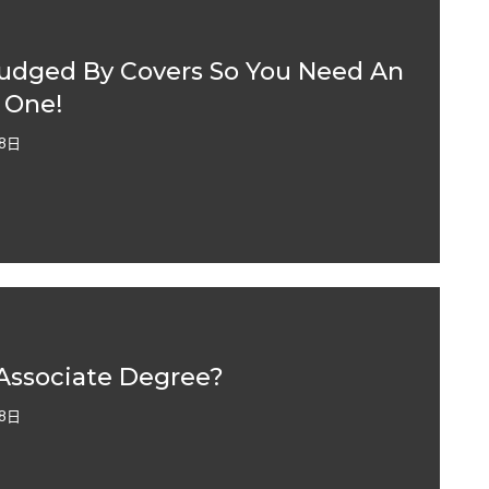
udged By Covers So You Need An
 One!
8日
Associate Degree?
8日