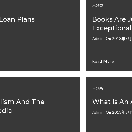
未分类
Loan Plans
Books Are J
Exceptional
Admin
On
2013年5月
Read More
未分类
alism And The
What Is An 
edia
Admin
On
2013年5月