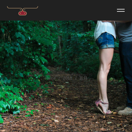
Home
2018
五月