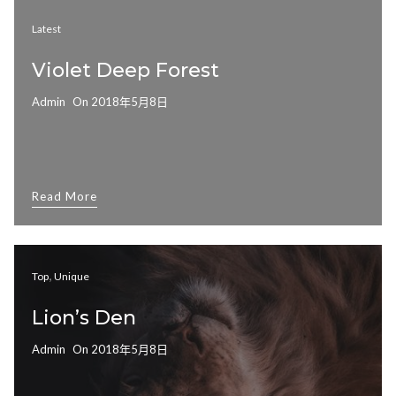
Latest
Violet Deep Forest
Admin
On
2018年5月8日
Read More
,
Top
Unique
Lion’s Den
Admin
On
2018年5月8日