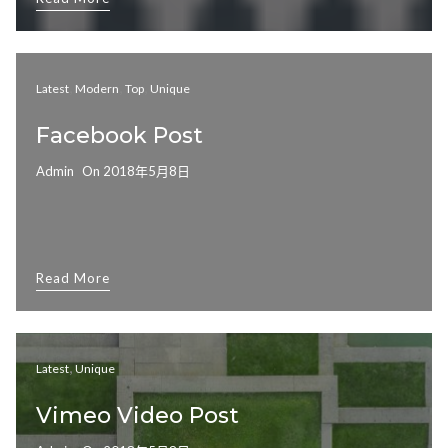
,
,
,
Latest
Modern
Top
Unique
联系我们 CONTACT US
Facebook Post
Admin
On
2018年5月8日
Read More
,
Latest
Unique
SOCIAL MEDIA
Vimeo Video Post