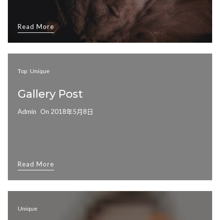
Read More
,
Top
Unique
Gallery Post
Admin
On
2018年5月8日
Read More
Unique